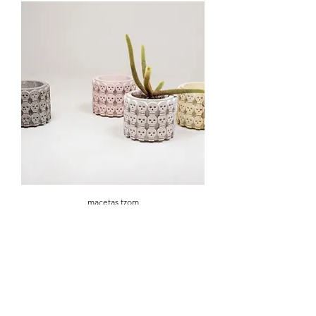
macetas tzom
Precio
$4,176.00