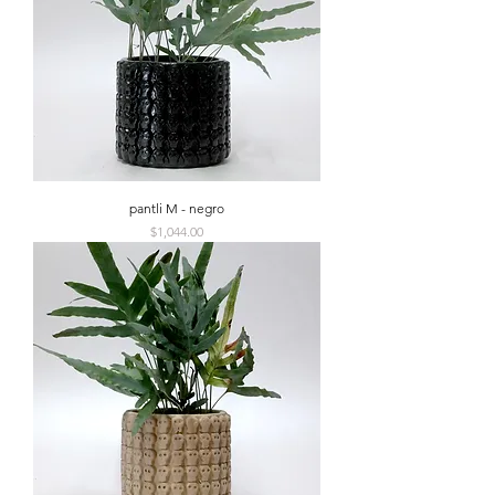
pantli M - negro
Precio
$1,044.00