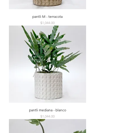
pantli M - terracota
Precio
$1,044.00
pantli mediana - blanco
Precio
$1,044.00