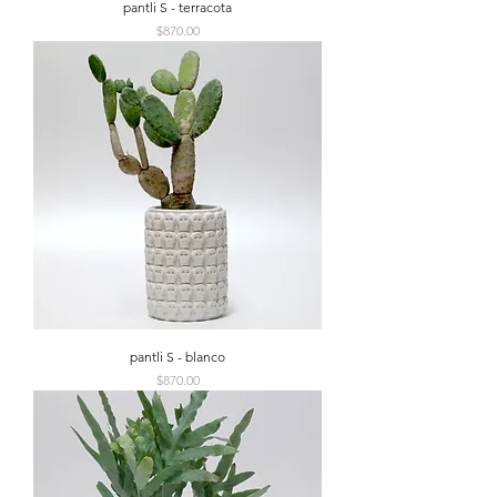
pantli S - terracota
Precio
$870.00
pantli S - blanco
Precio
$870.00