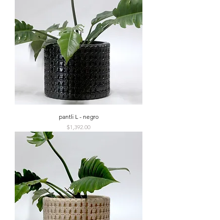
pantli L - negro
Precio
$1,392.00