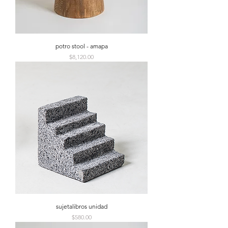
potro stool - amapa
Precio
$8,120.00
sujetalibros unidad
Precio
$580.00