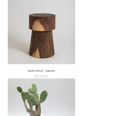
potro stool - parota
Precio
$8,120.00