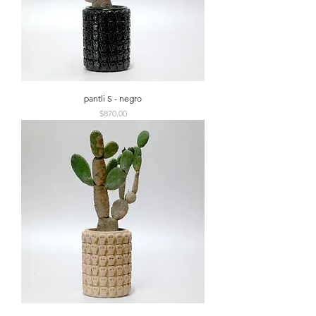
pantli S - negro
Precio
$870.00