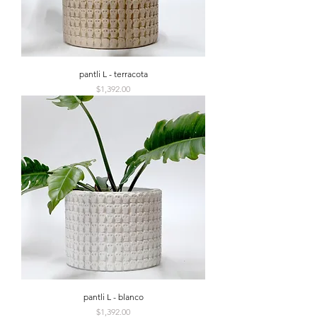
pantli L - terracota
Precio
$1,392.00
pantli L - blanco
Precio
$1,392.00